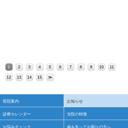
12月29日（月）の午後から1月4日（日）まで年末年
始の休診・・・
11月29日（土）は学会参加のため午後は休診となりま
す。午前・・・
1
2
3
4
5
6
7
8
9
10
11
12
13
14
15
≫
医院案内
お知らせ
診療カレンダー
当院の特徴
お悩みチェック
歯を失ってお困りの方へ