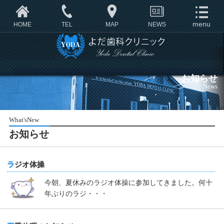
HOME
TEL
MAP
NEWS
お知らせ
News
What'sNew
お知らせ
ラジオ体操
今朝、夏休みのラジオ体操に参加してきました。何十
年ぶりのラジ・・・