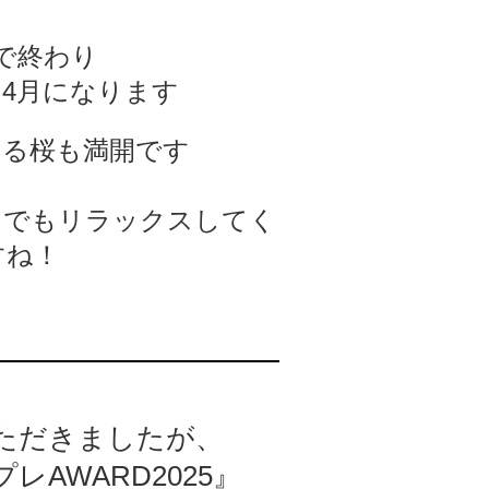
で終わり
4月になります
える桜も満開です
、
しでもリラックスしてく
すね！
ただきましたが、
レAWARD2025』