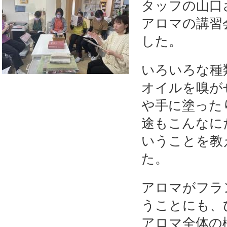
タッフの山口
アロマの講習
した。
いろいろな種
オイルを嗅が
や手に塗った
途もこんなに
いうことを教
た。
アロマがフラ
うことにも、
アロマ全体の